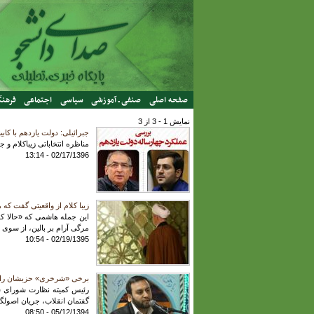
رفتن به محتوای اصلی
صفحه اصلی
صنفی ـ آموزشی
سیاسی
اجتماعی
فرهنگ
نمایش 1 - 3 از 3
جبرائیلی: دولت یازدهم با کابینه 
مناظره انتخاباتی زیباکلام و
02/17/1396 - 13:14
زیبا کلام از واقعیتی گفت که
این جمله هاشمی که «حالا که
مرگی آرام بر بالین، از سوی
02/19/1395 - 10:54
برخی «شرخری» حزبشان را م
رئیس کمیته نظارت شورای شه
گفتمان انقلاب، جریان اصولگ
05/12/1394 - 08:50