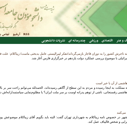
RSS
آرشیو
تماس با
 و هنر
اقتصادی
ورزشی
چندرسانه ای
نشریات دانشجویی
تاجرش کشور را به دوران قاجار بازمی‌گرداند/تفکر لیبرالیستی عامل بدبختی ماست/ زیباکلام: علت فساد اقتصادی این 4 ده
 جبرائیلی با موضوع بررسی عملکرد دولت یازدهم در خبرگزاری فارس آغاز شد.
 هاشمی از آن با خبر است
 مملکت به اینجا رسیده و مردم به این سطح از آگاهی رسیده‌اند، الحمدلله می‌توانم راحت سر بر با
 هاشمی رفسنجانی، ناشی از توهم پدرانه اوست بر سر ملت ایران؟ یا مظلوم‌نمایی سیاستمدارانه‌اش د
ی‌کنند
ر در خصوص نامه زیباکلام به شهرداری تهران گفت: البته باید بگویم آقای زیباکلام موضوعش پوست
رایی و شخص قالیباف عمل کند.