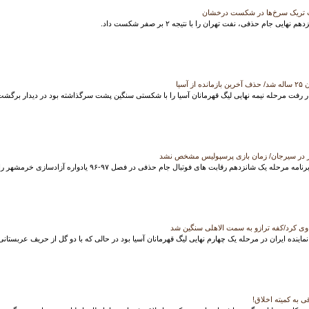
ی جام حذفی، نفت تهران را با نتیجه ۲ بر صفر شکست داد.
آسیا
ر رفت مرحله نیمه نهایی لیگ قهرمانان آسیا را با شکستی سنگین پشت سرگذاشته بود در دیدار برگشت 
ک شانزدهم رقابت های فوتبال جام حذفی در فصل ۹۷-۹۶ یادواره آزادسازی خرمشهر را اعلام کرد.‏
وی کرد/کفه ترازو به سمت الاهلی سنگین شد
 نماینده ایران در مرحله یک چهارم نهایی لیگ قهرمانان آسیا بود در حالی که با دو گل از حریف عربس
 به کمیته اخلاق!