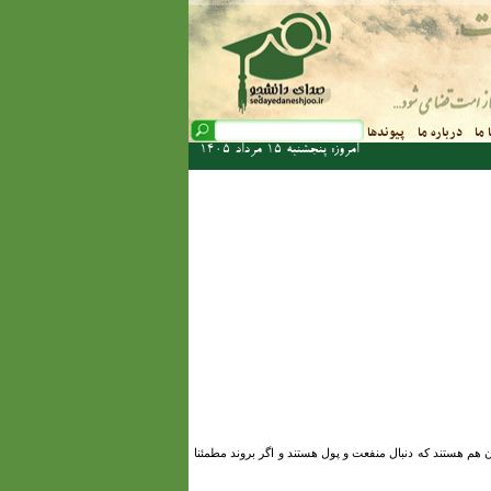
فرم جستجو
 ما
درباره ما
پیوندها
جستجو
امروز: پنجشنبه 15 مرداد 1405
ن هم هستند که دنبال منفعت و پول هستند و اگر بروند مطمئنا