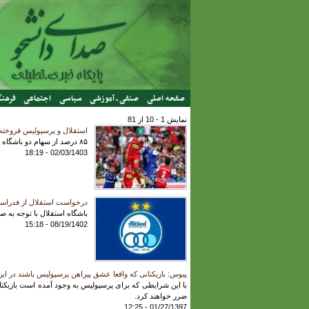
رفتن به محتوای اصلی
صفحه اصلی
صنفی ـ آموزشی
سیاسی
اجتماعی
فرهنگ
نمایش 1 - 10 از 81
استقلال و پرسپولیس فروخته
۸۵ درصد از سهام دو باشگاه استقلال تهران و پرسپولیس رسما امروز دوشنبه واگذار شد.
02/03/1403 - 18:19
درخواست استقلال از فدراسیو
باشگاه استقلال با توجه به ص
08/19/1402 - 15:18
پیوس: بازیکنانی که واقعا عشق پیراهن پرسپولیس باشند در ای
با این شرایطی که برای پرسپولیس به وجود آمده است بازیکنانی
ضرر خواهند کرد.
01/27/1397 - 12:25