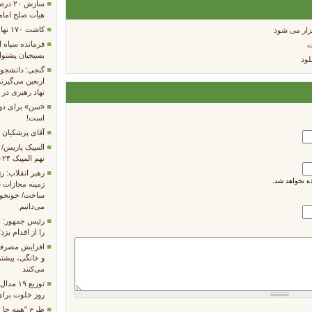
سازش 
هیأت صلح امامز
کاشت ۱۷۰ نهال به یاد شهدای مریانج
زار می شود
فرمانده سپاه 
ت
بسیجیان پشتوان
لود
گنجی: دانشجوی
اربعین می‌گیرند
نهاد رهبری در د
«سن» برای دول
است!
آقای پزشکیان با
المپیک پاریس/ ب
نهم المپیک ۲۰۲۴
رهبر انقلاب: ر
 نخواهد شد.
زمینه‌ مجازات
ساخت/ خونخواه
می‌دانیم
رئیس جمهور: ا
را از اقدام بز
افزایش مصرف 
و خانگی، بیشت
می‌کنند
توزیع ۹
روز خلوت برای 
طرح "همه جا با