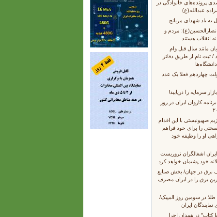
۲۰ درصدی پرونده‌های خانوادگی در
اده عبدالله(ع)
انصارالحسین(ع): مردم و
ه انقلاب هستند
ان مانند سال قبل وام
 / ثبت نام از طریق دفاتر
انشگاه‌ها
ت چهاردهم فعلا یک عدد
زار سرمایه را دریابید!
رنامه کاروان ایران در روز
ژیم صهیونیستی با این اقدام
 سختی را برای خود فراهم
ی او را وظیفه خود
یران اشغالگران تروریست
دلانه خود پشیمان خواهد کرد
برق در جهان/ بخش صنایع
رین برق را در ایران مصرف
۱ مدال طلا در سومین روز المپیک/
نمایندگان ایران
 کتاب" در همدان اجرا