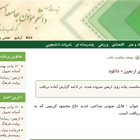
RSS
آرشیو
تماس با
 و هنر
اقتصادی
ورزشی
چندرسانه ای
نشریات دانشجویی
عناوین پربازدی
نسخه مناسب چاپ
۱۲۰ واحد ن
اربعین + دانلود
آستانه تحویل
اربعین؛ رسانه‌ا
روایت فرهنگ 
اسبت پیاده روی اربعین سروده شده، در ادامه گزارش آماده دریافت
آخرین اخبار
ن جوان ؛ فایل صوتی مداحی جدید حاج محمود کریمی که به
۱۲۰ واحد ن
آستانه تحویل
دریافت است.
اربعین؛ رسانه‌ا
روایت فرهنگ 
فرمانده سپاه 
زمینه‌ساز واقع