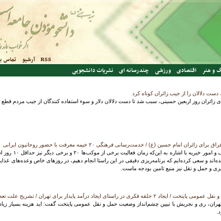
RSS
آرشیو
تماس با
 و هنر
اقتصادی
ورزشی
چندرسانه ای
نشریات دانشجویی
دست دلالان را از جیب زائران کوتاه کرد
ی زائران روز اربعین حسینی، سبب شد تا دست دلالان دلار و سوء استفاده کنندگان از جیب مردم قطع شود
معاون فرهنگی ساز
‌اند و سعی کرده‌ایم که برنامه‌ریزی دقیقی در این راستا انجام دهیم، در روزهای خاص وعده‌های غذایی
زی و حمل و نقل نیز منبع تامین بودجه ماست.
ر راستای ایجاد درآمد پایدار برای تهران / تشریح علت تعطیلی خط ۷ مترو
ان، ری و نجریش با تبیین چشم‌انداز وضعیت حمل و نقل عمومی پایتخت گفت: اید هزینه بسیار زیاد
.