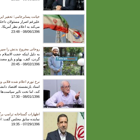
خیانت پسابرجامی؛ تحقیر ایرا
علیرغم اصرار مسئولان داخلی 
می‌کند به اعلام نظر آمریکا،
08/06/1396 - 23:48
روحانی مجروح بدنش را سپر
به دلیل اینکه حجت الاسلام
گردن، کتف، پهلو و بازو مص
08/02/1396 - 20:45
نرخ تورم اعلام شده قلابی و به نفع دولت است/ 60 درصد 
استاد بازنشسته اقتصاد دان
کند، اما تحت تاثیر سیاست‌ه
08/01/1396 - 17:30
اظهارات گستاخانه ترامپ برگ
نماینده سابق مجلس گفت: اظ
07/29/1396 - 19:35