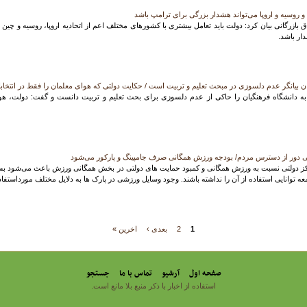
 و روسیه و اروپا می‌تواند هشدار بزرگی برای ترامپ باشد
بازرگانی بیان کرد: دولت باید تعامل بیشتری با کشورهای مختلف اعم از اتحادیه اروپا، روسیه و چی
ار باشد.
ن بیانگر عدم دلسوزی در مبحث تعلیم و تربیت است / حکایت دولتی که هوای معلمان را فقط در انتخابا
ه دانشگاه فرهنگیان را حاکی از عدم دلسوزی برای بحث تعلیم و تربیت دانست و گفت: دولت، هوا
دور از دسترس مردم/ بودجه ورزش همگانی صرف جامپینگ و پارکور می‌شود
کز دولتی نسبت به ورزش همگانی و کمبود حمایت های دولتی در بخش همگانی ورزش باعث می‌شود بس
توانایی استفاده از آن را نداشته باشند. وجود وسایل ورزشی در پارک ها به دلایل مختلف مورداستفاد
1
2
بعدی ›
اخرین »
صفحه اول
آرشیو
تماس با ما
جستجو
استفاده از اخبار با ذکر منبع بلا مانع است.