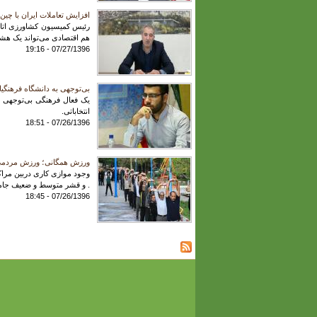
افزایش تعاملات ایران با چین
رئیس کمیسیون کشاورزی اتاق 
هم اقتصادی می‌تواند یک هشد
07/27/1396 - 19:16
بی‌توجهی به دانشگاه فرهنگیا
یک فعال فرهنگی بی‌توجهی ب
انتخاباتی.
07/26/1396 - 18:51
ورزش همگانی؛ ورزش مردمی 
وجود موازی کاری دربین مرا
. و قشر متوسط و ضعیف جامعه 
07/26/1396 - 18:45
صفحه‌ها