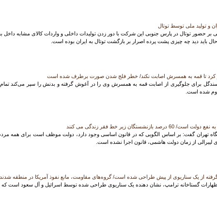
ن و تولید ملی توسط توتال
بر حضور توتال در پارس جنوبی این شرکت با دور زدن تولیدات داخلی و واردات کالای مشابه داخل به ا
 حال باید دید چه چیزی پشت پرده اصرار بر بازگشت توتال به ایران بوده است.
 کرد تا قمه به همسرش اصابت نکند/ خطر فلج شدن صورت برطرف شده است
 سندگل برای جلوگیری از اصابت قمه به همسرش وی را در آغوش گرفته و بدنش را سپر می‌کند تمام 
دوم شده است.
بازنشستگان زیر خط فقر زندگی می کنند
شگاه تهران گفت: بر اساس الگویی که در قانون اساسی وجود دارد، دولت موظف است برای همه م
ای لیبرالی از زمان دولت هاشمی، قانون اجرا نشده است.
رفته از یک سناریوی از پیش طراحی شده است/ گروه‌های مقاومت، مانع نفوذ آمریکا در منطقه شدند
هارات گستاخانه ترامپ، نشان دهنده یک سناریوی طراحی شده توسط اسرائیل و آل سعود است که تر