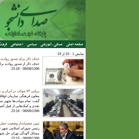
رفتن به محتوای اصلی
صفحه اصلی
صنفی ـ آموزشی
سیاسی
اجتماعی
فرهنگ
نمایش 1 - 10 از 19
حذف دلار برای صدور روادید، 
حذف دلار از صدور روادید برا
08/08/1396 - 23:18
برپایی ۷۴ موکب در ایران و عراق برای زائران امام حسین (ع) / خدمت‌رسانی فرهنگی ۲۰ خیمه معرفت با حضور روحانیون ایرانی
گفت: تمام موکب‌ها تجهیز شده
نقدی و کمک‌هایی از قبیل آشپ
08/08/1396 - 23:16
تبیین چشم‌انداز وضعیت حمل و نقل عمومی پایتخت / ایجاد ۲ حلقه فکری د
رئیس شورای اسلامی شهر تهر
مسائل آلودگی تهران حل شود
08/08/1396 - 23:15