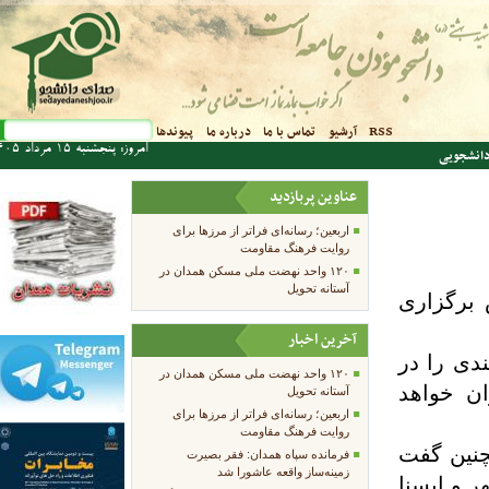
فرم جستجو
RSS
آرشیو
تماس با ما
درباره ما
پیوندها
جستجو
امروز: پنجشنبه 15 مرداد 1405
دانشجویی
عناوین پربازدید
اربعین؛ رسانه‌ای فراتر از مرزها برای
روایت فرهنگ مقاومت
۱۲۰ واحد نهضت ملی مسکن همدان در
آستانه تحویل
 برگزاری
آخرین اخبار
دی را در
۱۲۰ واحد نهضت ملی مسکن همدان در
ن خواهد
آستانه تحویل
اربعین؛ رسانه‌ای فراتر از مرزها برای
روایت فرهنگ مقاومت
چنین گفت
فرمانده سپاه همدان: فقر بصیرت
زمینه‌ساز واقعه عاشورا شد
 و ایسنا