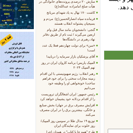
سازش ۲۰ درصدی پرونده‌های خانوادگی در
 دهد.
هیأت صلح امامزاده عبدالله(ع)
کاشت ۱۷۰ نهال به یاد شهدای مریانج
فرمانده سپاه انصارالحسین(ع): مردم و
بسیجیان پشتوانه انقلاب هستند
گنجی: دانشجویان مانند سال قبل وام
اربعین می‌گیرند / ثبت نام از طریق دفاتر
نهاد رهبری در دانشگاه‌ها
«سن» برای دولت چهاردهم فعلا یک عدد
است!
آقای پزشکیان بازار سرمایه را دریابید!
المپیک پاریس/ برنامه کاروان ایران در روز
نهم المپیک ۲۰۲۴
رهبر انقلاب: رژیم صهیونیستی با این اقدام
زمینه‌ مجازات سختی را برای خود فراهم
ساخت/ خونخواهی او را وظیفه خود
می‌دانیم
رئیس جمهور: ایران اشغالگران تروریست
را از اقدام بزدلانه خود پشیمان خواهد کرد
افزایش مصرف برق در جهان/ بخش صنایع
و خانگی، بیشترین برق را در ایران مصرف
می‌کنند
توزیع ۱۹ مدال طلا در سومین روز المپیک/
روز خلوت برای نمایندگان ایران
طرح "همه جا با کتاب" در همدان اجرا