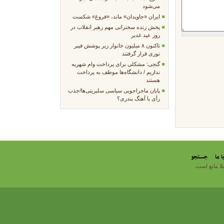
می‌شود
ایران «جاویدان» ماند، «فروغ» شکست
پخش زنده سخنرانی مهم رهبر انقلاب در
روز عید غدیر
تاکنون ۸ میلیون خانوار زیر پوشش فیبر
نوری قرار گرفتند
گنجی: مشکلی برای پرداخت وام شهریه
نداریم / دانشگاه‌ها موظف به پرداخت
هستند
پایان ماجراجویی سیاسی سلبریتی‌ها/جذب
رأی با آهنگ بندری؟
 ما
جستجو
بلا مانع است.