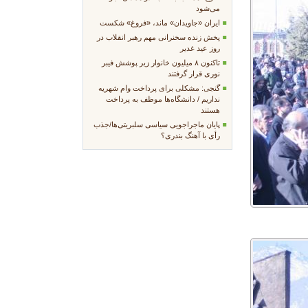
می‌شود
ایران «جاویدان» ماند، «فروغ» شکست
پخش زنده سخنرانی مهم رهبر انقلاب در
روز عید غدیر
تاکنون ۸ میلیون خانوار زیر پوشش فیبر
نوری قرار گرفتند
گنجی: مشکلی برای پرداخت وام شهریه
نداریم / دانشگاه‌ها موظف به پرداخت
هستند
پایان ماجراجویی سیاسی سلبریتی‌ها/جذب
رأی با آهنگ بندری؟