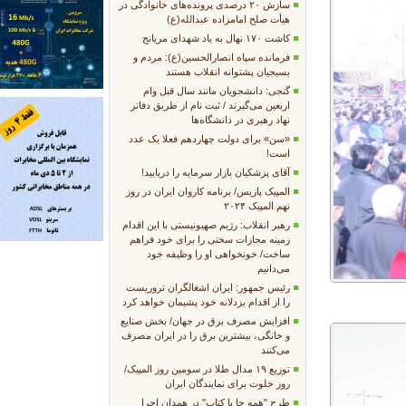
سازش ۲۰ درصدی پرونده‌های خانوادگی در
هیأت صلح امامزاده عبدالله(ع)
کاشت ۱۷۰ نهال به یاد شهدای مریانج
فرمانده سپاه انصارالحسین(ع): مردم و
بسیجیان پشتوانه انقلاب هستند
گنجی: دانشجویان مانند سال قبل وام
اربعین می‌گیرند / ثبت نام از طریق دفاتر
نهاد رهبری در دانشگاه‌ها
«سن» برای دولت چهاردهم فعلا یک عدد
است!
آقای پزشکیان بازار سرمایه را دریابید!
المپیک پاریس/ برنامه کاروان ایران در روز
نهم المپیک ۲۰۲۴
رهبر انقلاب: رژیم صهیونیستی با این اقدام
زمینه‌ مجازات سختی را برای خود فراهم
ساخت/ خونخواهی او را وظیفه خود
می‌دانیم
رئیس جمهور: ایران اشغالگران تروریست
را از اقدام بزدلانه خود پشیمان خواهد کرد
افزایش مصرف برق در جهان/ بخش صنایع
و خانگی، بیشترین برق را در ایران مصرف
می‌کنند
توزیع ۱۹ مدال طلا در سومین روز المپیک/
روز خلوت برای نمایندگان ایران
طرح "همه جا با کتاب" در همدان اجرا