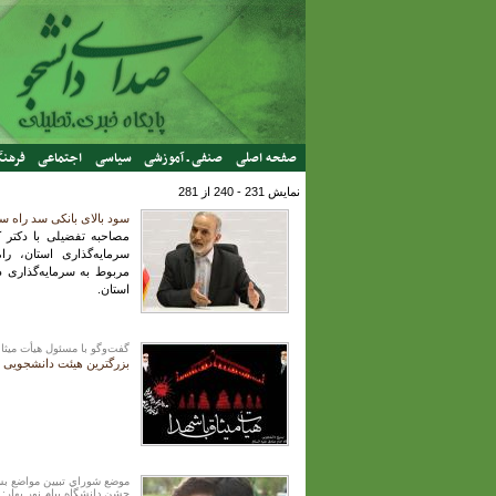
رفتن به محتوای اصلی
صفحه اصلی
صنفی ـ آموزشی
سیاسی
اجتماعی
فرهنگ
نمایش 231 - 240 از 281
سود بالای بانکی سد راه 
مصاحبه تفضیلی با دکتر
سرمایه‌گذاری استان، را
مربوط به سرمایه‌گذاری 
استان.
گفت‌وگو با مسئول هیأت میثا
بزرگترین هیئت دانشجویی
موضع شوراي تبيين مواضع بسي
جشن دانشگاه پيام نور بهار: