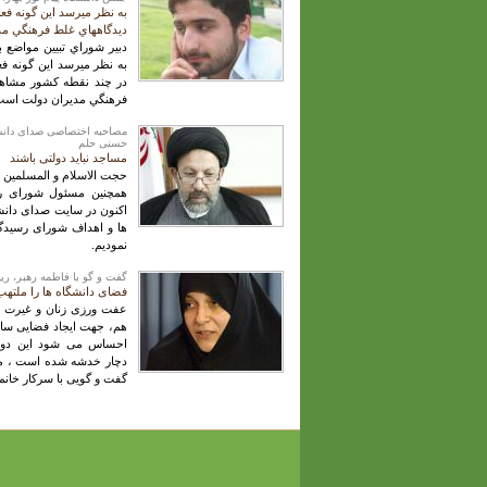
به نظر ميرسد اين گونه فعا
ديدگاههاي غلط فرهنگي م
دبير شوراي تبيين مواضع 
به نظر ميرسد اين گونه فع
در چند نقطه كشور مشاهد
فرهنگي مديران دولت است
مصاحبه اختصاصی صدای دانشج
حسنی حلم
مساجد نباید دولتی باشند
حجت الاسلام و المسلمین 
همچنین مسئول شورای رس
اکنون در سایت صدای دانش
ها و اهداف شورای رسیدگی
نمودیم.
گفت و گو با فاطمه رهبر، ر
فضای دانشگاه ها را ملتهب
عفت ورزی زنان و غیرت و
هم، جهت ایجاد فضایی سالم
احساس می شود این دوعن
دچار خدشه شده است ، مسئ
گفت و گویی با سرکار خانم
صفحه‌ها