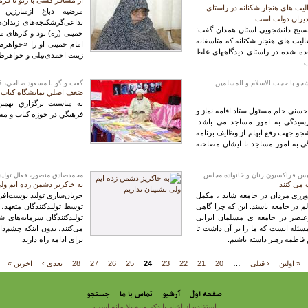
از مسافر کشی با رنو تا فر
ليت هاي هنجار شكنانه در راستاي
مرضیه دباغ ازمبارزی
ديران دولت است
بسيج دانشجويي استان همدان گفت:
خمینی (ره) بود و کارهای م
اليت هاي هنجار شكنانه كه متاسفانه
امام خمینی او را «خواهرط
ه شده در راستاي ديدگاههاي غلط
زینت احمدی‌نیلی و خواهرط
.
و با حجت الاسلام و المسلمین
گفت و گو با مسعود صالحي، ف
ضعف اصلي نمايشگاه كتاب ا
به مناسبت برگزاري نهمي
حسنی حلم مسئول ستاد اقامه نماز و
فرهنگي در حوزه كتاب و مسئ
یدگی به امور مساجد می باشد.
جو جهت رفع ابهام از وظایف برنامه
 به امور مساجد با ایشان مصاحبه
ییس فراکسیون زنان و خانواده مجلس
محمدصادق منصور، فعال توليد 
 می کنند
به خاکریز دشمن زده ایم ولی
رزی مردان در جامعه شاید ، مکمل
 در جامعه باشند. این که چرا گاهی
توسط تولیدکنندگان متعهد، 
صر در جامعه ی مسلمان ایرانی
تولیدکنندگان سرمایه‌های 
له ایست که ما را بر آن داشت تا
می‌کنند، بدون اینکه چشم‌دا
 فاطمه رهبر داشته باشیم.
برای ادامه راه دارند.
« اولین
‹ قبلی
…
20
21
22
23
24
25
26
27
28
بعدی ›
اخرین »
صفحه اول
آرشیو
تماس با ما
جستجو
استفاده از اخبار با ذکر منبع بلا مانع است.