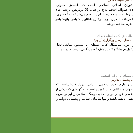
ماندهی سپاه همدان
ن دوران انقلاب اسلامی است که اسمش همواره
تداعی‌گرشکنجه‌های زندان‌های ساواک است. دباغ در سال 57 درپاریس دربیت امام
ربوط به بیت حضرت امام را انجام می‌داد که به گفته وی،
اهره»صدا می‌زد. وی درخارج باعناوین خواهر دباغ،خواهر
اهره شناخته می‌شد.
عال حوزه كتاب استان همدان
مسال، زمان برگزاري آن بود
ن دوره نمايشگاه كتاب همدان، با مسعود صالحي-فعال
ول فروشگاه كتاب رواق- گفت و گويي ترتيب داده ايم.
نوشتافزار ايراني اسلامي
 پشتیبان نداریم
جریان‌سازی تولید نوشت‌افزار و لوازم‌التحریر اسلامی _ ایرانی بیش از 2 سال است که
جوان و انقلابی کلید خورده است، به گونه‌ای که برخی از
شخصی خود را برای احیای فرهنگ اسلامی _ ایرانی هزینه
شتی داشته باشند و تنها تقاضای حمایت و پشتیبانی دولت را