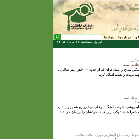
فرم جستجو
 ما
درباره ما
پیوندها
جستجو
امروز: پنجشنبه 15 مرداد 1405
مسکین
عادت است
استاد فرزانه محمد رحیم مسکین مداح و استاد قرآن که از حدود ۴۰۰۰هزارنفر شاگرد ،
بوعلی سینا:
ند
تابفروشی جلوی دانشگاه بوعلی سینا روبرو شدیم و ایشان
 شعرا شنیدند یکی از رباعیات خودشان را برایمان خواندند.
با مرضیه دباغ ازمبارزین دوران انقلاب اسلامی