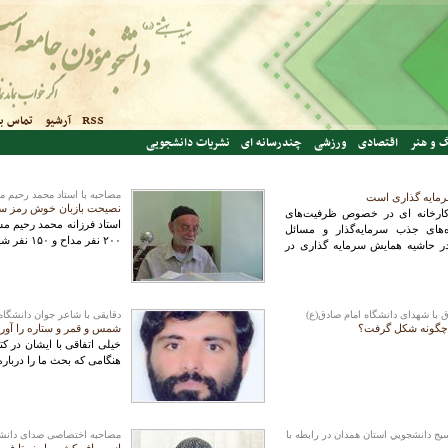
RSS
آرشیو
تماس با
 و هنر
اقتصادی
ورزشی
چندرسانه ای
نشریات دانشجویی
مصاحبه‌ با استاد محمد رحیم 
سرمایه گذاری است
نصیحت بازبان خوش رمز س
 کارخانه ای در خصوص ظرفیت‌های
ه‌های جذب سرمایه‌گذار و مسائل
۲۰۰ نفر مداح و ۱۵۰ نفر شهید تربیت و تقدیم اسلام کرد.
در حاشیه همایش سرمایه گذاری در
ق با شهدای دانشگاه امام صادق(ع)
دقایقی با شاعر جوان دانشگاه 
 چگونه شکل گرفت؟
شمس و قمر و ستاره را آورد
خیلی اتفاقی با ایشان در ک
هنگامی که بحث ما را درباره
ج دانشجويي استان همدان در رابطه با
مصاحبه اختصاصی صدای دانشجو 