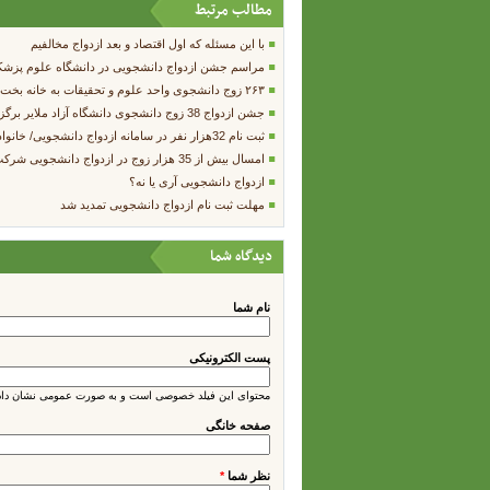
مطالب مرتبط
با این مسئله که اول اقتصاد و بعد ازدواج مخالفیم
مراسم جشن ازدواج دانشجویی در دانشگاه علوم پزشک
۲۶۳ زوج دانشجوی واحد علوم و تحقیقات به خانه بخت رفتند +تصاویر
جشن ازدواج 38 زوج دانشجوی دانشگاه آزاد ملایر برگزار شد
ثبت نام 32هزار نفر در سامانه ازدواج دانشجویی/ خانواده‌ ها به جوانان جرات انتخاب دهند
امسال بیش از 35 هزار زوج در ازدواج دانشجویی شرکت کرده اند
ازدواج دانشجویی آری یا نه؟
مهلت ثبت نام ازدواج دانشجویی تمدید شد
دیدگاه شما
نام شما
پست الکترونیکی
محتوای این فیلد خصوصی است و به صورت عمومی نشان داده
صفحه خانگی
نظر شما
*