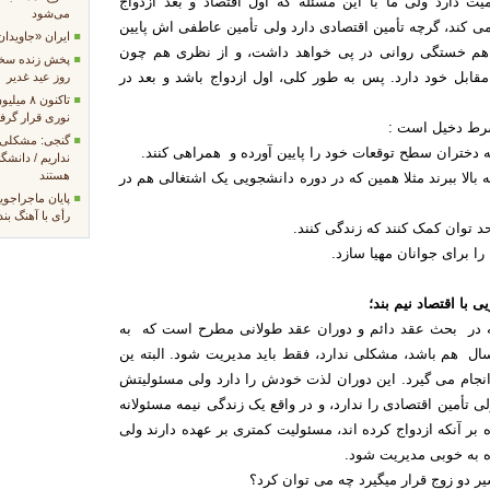
 دارد ولی ما با این مسئله که اول اقتصاد و بعد ازدواج
می‌شود
 کند، گرچه تأمین اقتصادی دارد ولی تأمین عاطفی اش پایین
ایران «جاویدا
م خستگی روانی در پی خواهد داشت، و از نظری هم چون
پخش زنده سخنر
مقابل خود دارد. پس به طور کلی، اول ازدواج باشد و بعد در
روز عید غدیر
تاکنون ۸
نوری قرار گرفت
شرط دخیل است :
گنجی: مشکلی 
 دختران سطح توقعات خود را پایین آورده و همراهی کنند.
نداریم / دانشگ
هستند
 بالا ببرند مثلا همین که در دوره دانشجویی یک اشتغالی هم در
پایان ماجراجو
رأی با آهنگ بن
د توان کمک کنند که زندگی کنند.
ا برای جوانان مهیا سازد.
 با اقتصاد نیم بند؛
ه در بحث عقد دائم و دوران عقد طولانی مطرح است که به
ی آنکه ۲ماه یا ۶ماه عقد باشد، اگر ۳الی ۴سال هم باشد، مشکلی ندارد، فقط باید مدیریت شود. البته ین
جام می گیرد. این دوران لذت خودش را دارد ولی مسئولیتش
تأمین اقتصادی را ندارد، و در واقع یک زندگی نیمه مسئولانه
ر آنکه ازدواج کرده اند، مسئولیت کمتری بر عهده دارند ولی
ه به خوبی مدیریت شود.
ر دو زوج قرار میگیرد چه می توان کرد؟