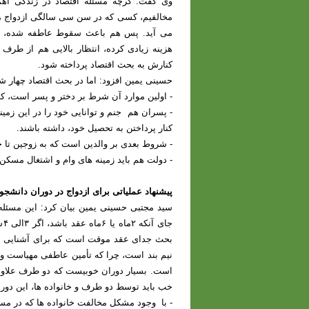
وی گفت: گرچه مسئله اقتصاد در زندگی اهمیت
مخالفیم، کسی که در سن سی سالگی ازدواج می
می آید. پس هم باعث سقوط عاطفه شده، ه
هزینه زیادی کرده، انتظار بالایی هم از طرف 
کنارش به بحث اقتصاد پرداخته شود.
حسینی یمین افزود: اما در بحث اقتصاد چهار 
- اولین موارد آن شرط بر دختر و پسر است، که
- پسران هم جنم و توانایی خود را در این زمینه
کنار پرداختن به تحصیل خود، داشته باشند.
- شروط بعدی بر والدین است که به زوجین تا ح
- دولت هم باید زمینه های وام و اشتغال مسکن ر
پیشنهاد عملیاتی برای ازدواج در دوران دانشجویی
سید مجتبی حسینی یمین بیان کرد: این مسئل
جا
بحث جدای عقد موقت است که برای آشنایی ان
نیم بند است، چرا که تأمین عاطفی مهیاست ولی 
است. بسیار دوران خوبیست که دو طرف علاوه ب
خب باید توسط دو طرف و خانواده ها، این دور
- با وجود مشکل مخالفت خانواده ها که در مسی