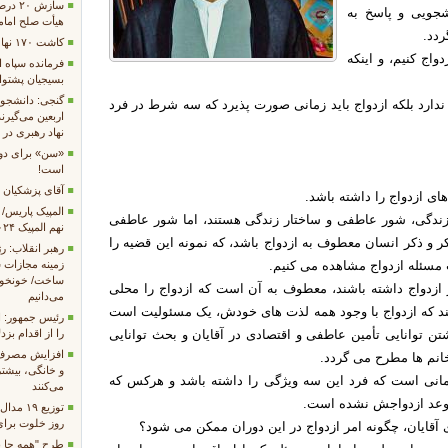
سازش 
جویی و پاسخ به
هیأت صلح امامز
ردد.
کاشت ۱۷۰ نهال به یاد شهدای مریانج
اج کنیم، و اینکه
فرمانده سپاه 
بسیجیان پشتوان
گنجی: دانشجوی
ارد بلکه ازدواج باید زمانی صورت پذیرد که سه شرط در فرد
اربعین می‌گیرند
نهاد رهبری در د
«سن» برای دول
است!
آقای پزشکیان با
ای ازدواج را داشته باشد.
المپیک پاریس/ ب
 زندگی، شور عاطفی و ساختار زندگی هستند، اما شور عاطفی
نهم المپیک ۲۰۲۴
 و ذکر انسان معطوف به ازدواج باشد، که نمونه این قضیه را
رهبر انقلاب: ر
زمینه‌ مجازات
 مسئله ازدواج مشاهده می کنیم.
ساخت/ خونخواه
ازدواج داشته باشند، معطوف به آن است که ازدواج را محلی
می‌دانیم
سند که ازدواج با وجود همه لذت های خودش، یک مسئولیت است
رئیس جمهور: ا
را از اقدام بز
 توانایی تأمین عاطفی و اقتصادی در آقایان و بحث توانایی
افزایش مصرف 
خانم ها مطرح می گردد.
و خانگی، بیشت
انی است که فرد این سه ویژگی را داشته باشد و هرکس که
می‌کنند
موعد ازدواجش نشده است.
توزیع ۹
روز خلوت برای 
آقایان، چگونه امر ازدواج در این دوران ممکن می شود؟
طرح "همه جا با