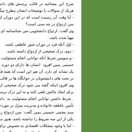
شرح این مصاحبه در قالب پرسش های دانش
هریک از سوالات با توضیحات ایشان مطرح میگ
- آیا وقت آن رسیده است که در این دوران ازدو
سن ازدواج در چه سنی است؟
وی گفت: ازدواج دانشجویی سن شناسنامه ای ند
مهیا شده باشد،
- اول آنکه فرد در دوران شور عاطفی باشد،
- دوم، درک صحیحی از ازدواج داشته باشد،
- و سومین شرط آنکه توانایی انجام مسئولیت ه
حسینی یمین افزود: انسان ها دارای دو دوره
یک نشانه ای دارد، آن هم این است که همه فکر
در بحث های دانشجویان در خوابگاه ها در قالب
وی افزود:اینکه گفته می شود درک صحیحی از 
برای ایجاد چالش تلقی کنند و به این درک بر
.
شرط داشتن توانایی انجام مسئولیت به داشتن
تأمین عاطفه خانواده و مدیریت منزل در مورد
سید مجتبی حسینی یمین گفت: سن ازدواج زم
یکی از این سه شروط را نداشته باشد، هنوز 
- اما با وجود مشکلات اقتصادی به خصوص برای 