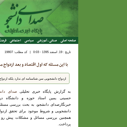
رفتن به محتوای اصلی
صفحه اصلی
صنفی ـ آموزشی
سیاسی
اجتماعی
فرهنگ
تاریخ : 19. اسفند 1395 - 0:03
|
کد مطلب:
19807
با این مسئله که اول اقتصاد و بعد ازدواج م
ازدواج دانشجویی سن شناسنامه ای ندارد بلکه ازدواج
به گزارش پایگاه خبری تحلیلی
صدای
دان
حسینی یمین استاد حوزه و دانش
گاه در
خبرنگارصدای دانشجو‌، به بحث بررسی مسئله 
دانشجویی و شروط موجود برای تحقق ازدواج
همچنین بررسی مسائل و مشکلات پیش رو د
پرداخت.