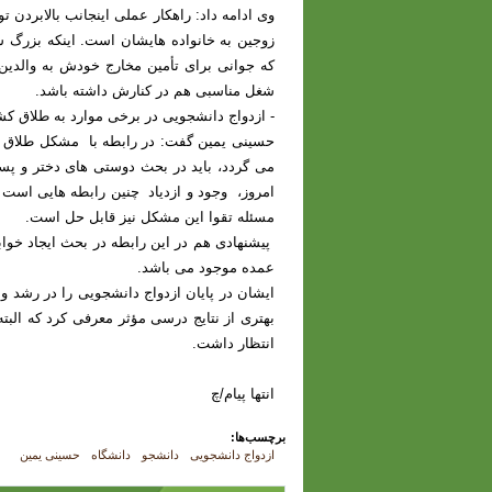
وی ادامه داد: راهکار عملی اینجانب بالابردن 
زوجین به خانواده هایشان است. اینکه بزرگ ش
که جوانی برای تأمین مخارج خودش به والدین
شغل مناسبی هم در کنارش داشته باشد.
- ازدواج دانشجویی در برخی موارد به طلاق ک
حسینی یمین گفت: در رابطه با مشکل طلاق در
می گردد، باید در بحث دوستی های دختر و پس
امروز، وجود و ازدیاد چنین رابطه هایی است که
مسئله تقوا این مشکل نیز قابل حل است.
پیشنهادی هم در این رابطه در بحث ایجاد خوابگ
عمده موجود می باشد.
ایشان در پایان ازدواج دانشجویی را در رشد و 
بهتری از نتایج درسی مؤثر معرفی کرد که البت
انتظار داشت.
انتها پیام/چ
برچسب‌ها:
ازدواج دانشجویی
دانشجو
دانشگاه
حسینی یمین