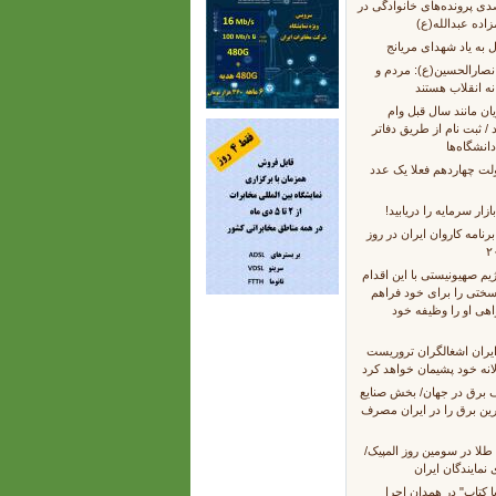
۲۰ درصدی پرونده‌های خانوادگی در
اده عبدالله(ع)
انصارالحسین(ع): مردم و
ه انقلاب هستند
ان مانند سال قبل وام
 / ثبت نام از طریق دفاتر
انشگاه‌ها
ت چهاردهم فعلا یک عدد
زار سرمایه را دریابید!
رنامه کاروان ایران در روز
ژیم صهیونیستی با این اقدام
 سختی را برای خود فراهم
ی او را وظیفه خود
یران اشغالگران تروریست
دلانه خود پشیمان خواهد کرد
برق در جهان/ بخش صنایع
رین برق را در ایران مصرف
۱ مدال طلا در سومین روز المپیک/
نمایندگان ایران
 کتاب" در همدان اجرا