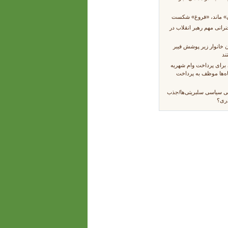
ن» ماند، «فروغ» شکست
انی مهم رهبر انقلاب در
 میلیون خانوار زیر پوشش فیبر
ند
برای پرداخت وام شهریه
اه‌ها موظف به پرداخت
یی سیاسی سلبریتی‌ها/جذب
دری؟