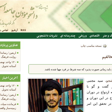
RSS
آرشیو
تماس با
 و هنر
اقتصادی
ورزشی
چندرسانه ای
نشریات دانشجویی
عناوین پربازدی
نسخه مناسب چاپ
اربعین؛ رسانه‌ا
خالفیم
روایت فرهنگ 
۱۲۰ واحد ن
آستانه تحویل
 باید زمانی صورت پذیرد که سه شرط در فرد مهیا شده باشد.
آخرین اخبار
شجو
، سید مجتبی
۱۲۰ واحد ن
 گفت و گو با
آستانه تحویل
ازدواج در دوران
اربعین؛ رسانه‌ا
 در این دوران و
روایت فرهنگ 
ر تحقق این امر
فرمانده سپاه 
زمینه‌ساز واقع